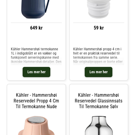
649 kr
59 kr
Sammenlign priser
Sammenlign priser
Kähler Hammershøi termokanne
Kähler Hammershøi propp 4 cm i
1L i indigoblått er en vakker og
hvit er en praktisk reservedel til
funksjonell serveringskanne med
termokannen fra samme serie.
ikoniske Hammershøi-detaljer. Den
Når originalproppen er borte eller
silkematte finishen og de
ødelagt, er dette løsningen som
karakteristiske rillene gir et
gjør det mulig å bruke
Les mer her
Les mer her
raffinert utseende, mens det
favorittkannen igjen – akkurat
ergonomiske håndtaket er en
som før.Proppen sitter godt på pla
naturlig
Kähler - Hammershøi
Kähler - Hammershøi
Reservedel Propp 4 Cm
Reservedel Glassinnsats
Til Termokanne Nude
Til Termokanne Sølv