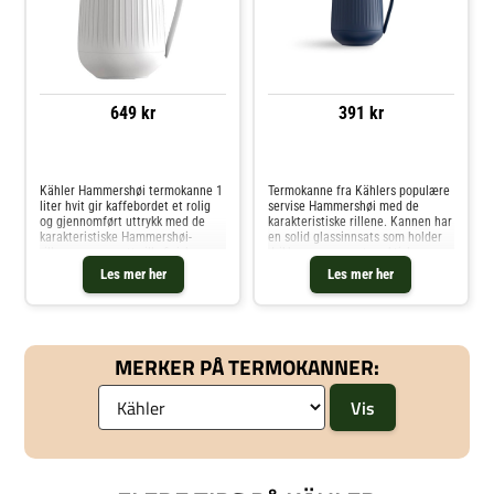
649 kr
391 kr
Sammenlign priser
Sammenlign priser
Kähler Hammershøi termokanne 1
Termokanne fra Kählers populære
liter hvit gir kaffebordet et rolig
servise Hammershøi med de
og gjennomført uttrykk med de
karakteristiske rillene. Kannen har
karakteristiske Hammershøi-
en solid glassinnsats som holder
rillene og en matt silkefinish som
drikken varm og et praktisk
fremhever formen på kannen. Den
skrulokk som sørger for at kannen
Les mer her
Les mer her
integrerte hanken ligger mykt i
er tett. Lokket har en trykk-knapp
hånden og gjør det behageli
funksjon som er svært enke
MERKER PÅ TERMOKANNER: