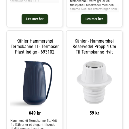
termokanne fra F&H.
termokanne i varm grå er en
funksjonell reservedel med den
samme ikoniske utformingen som
kjennetegner Hammershøi-serien.
Den silkemyke overflaten i varm
Les mer her
Les mer her
grå matcher perfekt med kannens
rillede design, og gjør det enk
Kähler Hammershøi
Kähler - Hammershøi
Termokanne 1l - Termoser
Reservedel Propp 4 Cm
Plast Indigo - 693102
Til Termokanne Hvit
649 kr
59 kr
Hammershøi Termokanne 1L, Hvit
fra Kähler er et elegant tilskudd
Sammenlign priser
til ditt servise. Laget av