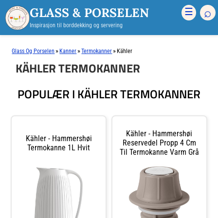
GLASS & PORSELEN
⌕
☰
Inspirasjon til borddekking og servering
»
»
»
Glass Og Porselen
Kanner
Termokanner
Kähler
KÄHLER TERMOKANNER
POPULÆR I KÄHLER TERMOKANNER
Kähler - Hammershøi
Kähler - Hammershøi
Reservedel Propp 4 Cm
Termokanne 1L Hvit
Til Termokanne Varm Grå