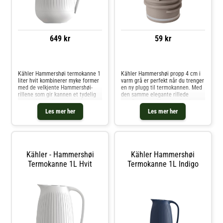
649 kr
59 kr
Sammenlign priser
Sammenlign priser
Kähler Hammershøi termokanne 1
Kähler Hammershøi propp 4 cm i
liter hvit kombinerer myke former
varm grå er perfekt når du trenger
med de velkjente Hammershøi-
en ny plugg til termokannen. Med
rillene som gir kannen et tydelig
den samme elegante rillede
og gjenkjennelig uttrykk på
overflaten og silkemyke finishen
bordet. Den matte silkefinishen
som originalen, gir denne
Les mer her
Les mer her
fremhever detaljene i designet,
reservedelen nytt liv til din
mens den integrerte hanken gjør
Hammershøi-kanne – og sørger
for at
Kähler - Hammershøi
Kähler Hammershøi
Termokanne 1L Hvit
Termokanne 1L Indigo