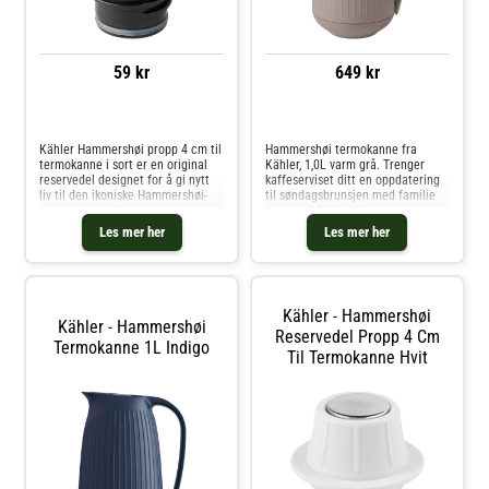
59 kr
649 kr
Sammenlign priser
Sammenlign priser
Kähler Hammershøi propp 4 cm til
Hammershøi termokanne fra
termokanne i sort er en original
Kähler, 1,0L varm grå. Trenger
reservedel designet for å gi nytt
kaffeserviset ditt en oppdatering
liv til den ikoniske Hammershøi-
til søndagsbrunsjen med familie
termokannen. Den matte,
og venner? Eller vil du bare
silkemyke overflaten i sort
oppgradere hverdagsserviset med
Les mer her
Les mer her
harmonerer med kannens
flott design? Den varme grå
karakteristiske riller og elegante
Hammershøi Thermos-muggen
formsprå
rommer 1 lit
Kähler - Hammershøi
Kähler - Hammershøi
Reservedel Propp 4 Cm
Termokanne 1L Indigo
Til Termokanne Hvit