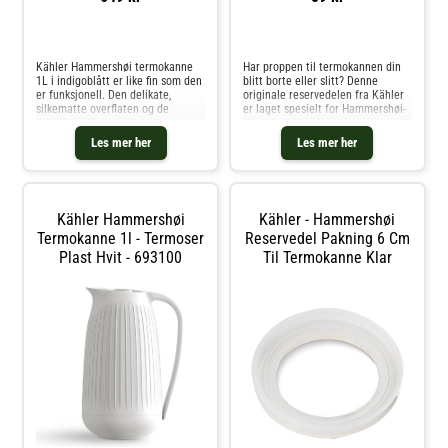
Sammenlign priser
Sammenlign priser
Kähler Hammershøi termokanne
Har proppen til termokannen din
1L i indigoblått er like fin som den
blitt borte eller slitt? Denne
er funksjonell. Den delikate,
originale reservedelen fra Kähler
silkematte overflaten og de
er laget spesielt for Hammershøi-
ikoniske rillene gir kannen et
termokannen i fargen nude.
elegant og moderne preg, mens
Proppen har en glatt, matt
Les mer her
Les mer her
det myke, integrerte håndtaket
overflate og er utstyrt med
sørger for god komfort i bruk.Glas
trykknapp i rustfritt stål for enkel
s
Kähler Hammershøi
Kähler - Hammershøi
Termokanne 1l - Termoser
Reservedel Pakning 6 Cm
Plast Hvit - 693100
Til Termokanne Klar