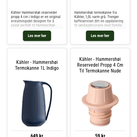
Sammenlign priser
Sammenlign priser
Kähler Hammershøi reservedel
Hammershøi termokanne fra
propp 4 cm i indigo er en original
Kähler, 1,0L varm grå. Trenger
erstatningsdel designet for å
kaffeserviset ditt en oppdatering
passe perfekt til Hammershøi-
til søndagsbrunsjen med familie
termokannen. Med sin presise
og venner? Eller vil du bare
passform og karakteristiske farge
oppgradere hverdagsserviset med
Les mer her
Les mer her
bidrar proppen til å bevare både
flott design? Den varme grå
funksjonalitet og det gjennomfø
Hammershøi Thermos-muggen
rommer 1 lit
Kähler - Hammershøi
Kähler - Hammershøi
Reservedel Propp 4 Cm
Termokanne 1L Indigo
Til Termokanne Nude
649 kr
59 kr