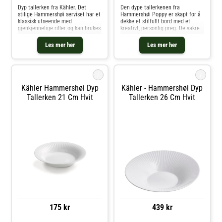
Dyp tallerken fra Kähler. Det
Den dype tallerkenen fra
stilige Hammershøi serviset har et
Hammershøi Poppy er skapt for å
klassisk utseende med
dekke et stilfullt bord med et
gjenkjennelige riller og kan brukes
kreativt, personlig preg. De vakre
som hverdagsservise året rundt,
akvarelltegningene av
og samles for resten av livet. Den
valmueblomster er håndmalt av
Les mer her
Les mer her
dype tallerkenen er perfekt for
designeren Rikke Jacobsen og
varm suppe eller frisk salat
overført til porselenet.Serviset har
ikke noe
i
i
Kähler Hammershøi Dyp
Kähler - Hammershøi Dyp
Tallerken 21 Cm Hvit
Tallerken 26 Cm Hvit
175 kr
439 kr