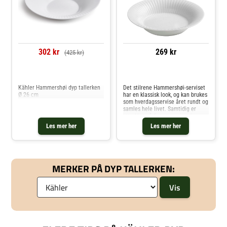
302 kr
269 kr
(425 kr)
Sammenlign priser
Sammenlign priser
Kähler Hammershøi dyp tallerken
Det stilrene Hammershøi-serviset
Ø 26 cm
har en klassisk look, og kan brukes
som hverdagsservise året rundt og
samles hele livet. Samtidig er
uttrykket så fint at serviset kan
skape eleganse på ethvert
Les mer her
Les mer her
festbord. Denne dype tallerkenen
er perfekt til både en
MERKER PÅ DYP TALLERKEN: