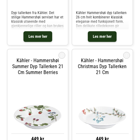
Sammenlign priser
Sammenlign priser
Dyp tallerken fra Kähler. Det
Kähler Hammershøi dyp tallerken
stilige Hammershøi serviset har et
26 cm hvit kombinerer klassisk
klassisk utseende med
eleganse med funksjonell form.
gjenkjennelige riller og kan brukes
Den delikate rilledekoren gir
som hverdagsservise året rundt,
tallerkenen et tidløst uttrykk, og
og samles for resten av livet. Den
den dype formen gjør den perfekt
Les mer her
Les mer her
dype tallerkenen er perfekt til
til både kremete pastaretter,
suppe eller for eksempel yog
sesongbaserte supper og lune
i
i
Kähler - Hammershøi
Kähler - Hammershøi
Summer Dyp Tallerken 21
Christmas Dyp Tallerken
Cm Summer Berries
21 Cm
449 kr
449 kr