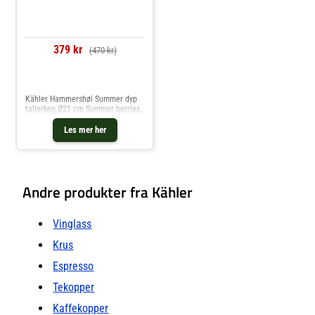
379 kr
(470 kr)
Sammenlign priser
Kähler Hammershøi Summer dyp
tallerken Ø21 cm Summer berries
Les mer her
Andre produkter fra Kähler
Vinglass
Krus
Espresso
Tekopper
Kaffekopper