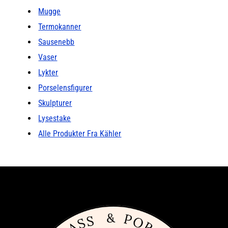
Mugge
Termokanner
Sausenebb
Vaser
Lykter
Porselensfigurer
Skulpturer
Lysestake
Alle Produkter Fra Kähler