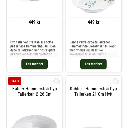
449 kr
449 kr
Sammenlign priser
Sammenlign priser
Dyp tallerken fra Kählers flotte
Denne vakre dype tallerkenen i
juleservise Hammershøi Jul. Den
Hammershøi-juleserviset er skapt
dype tallerkenen har nostalgiske
med yndige og klassiske
julemotiver som julehjerter og
dekorasjoner av en finurlig
misteltein, kombinert med de
snømann og en ekte juleklokke. De
karakteristiske rillene fra det
fine dekorasjonene på det
Les mer her
Les mer her
klassiske serviset Hammershøi.
elegante, hvite designet skaper en
Resultatet er et juleservise
moderne og tradisjonell julestil på
en
i
i
SALG
Kähler Hammershøi Dyp
Kähler - Hammershøi Dyp
Tallerken Ø 26 Cm
Tallerken 21 Cm Hvit