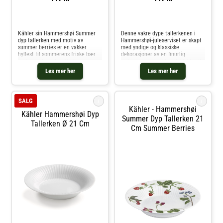
Sammenlign priser
Sammenlign priser
Kähler sin Hammershøi Summer
Denne vakre dype tallerkenen i
dyp tallerken med motiv av
Hammershøi-juleserviset er skapt
summer berries er en vakker
med yndige og klassiske
hyllest til sommerens friske bær
dekorasjoner av en finurlig
og fargerike natur. Med en
snømann og en ekte juleklokke. De
diameter på 21 cm og dekorert
fine dekorasjonene på det
Les mer her
Les mer her
med jordbær, blåbær og
elegante, hvite designet skaper en
dagpåfugløye, gir denne
moderne og tradisjonell julestil på
tallerkenen en leken og samti
en
i
i
SALG
Kähler - Hammershøi
Kähler Hammershøi Dyp
Summer Dyp Tallerken 21
Tallerken Ø 21 Cm
Cm Summer Berries