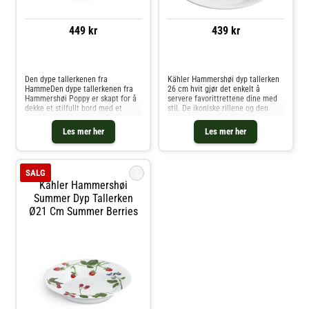
449 kr
439 kr
Sammenlign priser
Sammenlign priser
Den dype tallerkenen fra
Kähler Hammershøi dyp tallerken
HammeDen dype tallerkenen fra
26 cm hvit gjør det enkelt å
Hammershøi Poppy er skapt for å
servere favorittrettene dine med
dekke et stilfullt bord med et
stil. De ikoniske rillene og den
kreativt, personlig preg. De vakre
enkle formen gir tallerkenen et
akvarelltegningene av
mykt og innbydende uttrykk – like
Les mer her
Les mer her
valmueblomster er håndmalt av
fin til en kremet pastarett som til
designeren Rikke Jacobsen og
en varmende suppe.Tal
overført til por
i
SALG
Kähler Hammershøi
Summer Dyp Tallerken
Ø21 Cm Summer Berries