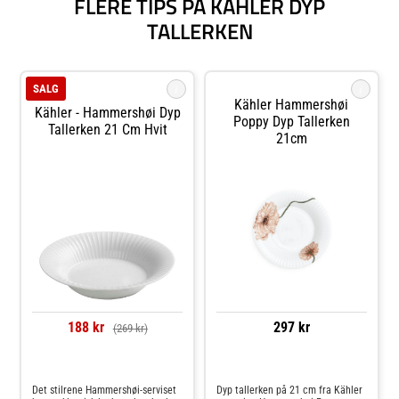
FLERE TIPS PÅ KÄHLER DYP
TALLERKEN
i
i
SALG
Kähler Hammershøi
Kähler - Hammershøi Dyp
Poppy Dyp Tallerken
Tallerken 21 Cm Hvit
21cm
188 kr
297 kr
(269 kr)
Sammenlign priser
Sammenlign priser
Det stilrene Hammershøi-serviset
Dyp tallerken på 21 cm fra Kähler