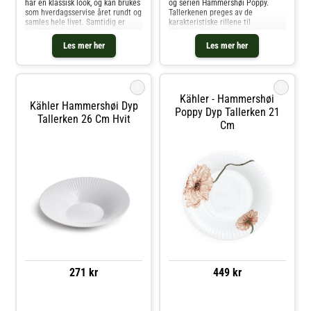
har en klassisk look, og kan brukes
og serien Hammershøi Poppy.
som hverdagsservise året rundt og
Tallerkenen preges av de
samles hele livet. Samtidig er
karakteristiske rillene til
uttrykket så fint at serviset kan
Hammershøi og Poppy-serien er
skape eleganse på ethvert
designet av Hans-Christian Bauer
Les mer her
Les mer her
festbord. Denne dype tallerkenen
og dekorert av Rikke Jacobsen
er perfekt til både en
med nydelige akvarellmalte
romantiske valm
i
i
Kähler - Hammershøi
Kähler Hammershøi Dyp
Poppy Dyp Tallerken 21
Tallerken 26 Cm Hvit
Cm
271 kr
449 kr
Sammenlign priser
Sammenlign priser