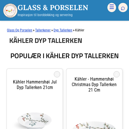
GLASS & PORSELEN
⌕
☰
Inspirasjon til borddekking og servering
»
»
»
Glass Og Porselen
Tallerkener
Dyp Tallerken
Kähler
KÄHLER DYP TALLERKEN
POPULÆR I KÄHLER DYP TALLERKEN
i
i
Kähler - Hammershøi
Kähler Hammershøi Jul
Christmas Dyp Tallerken
Dyp Tallerken 21cm
21 Cm