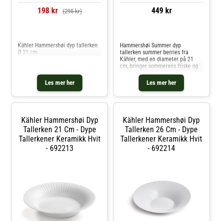
198 kr
449 kr
(295 kr)
Sammenlign priser
Sammenlign priser
Kähler Hammershøi dyp tallerken
Hammershøi Summer dyp
Ø 21 cm
tallerken summer berries fra
Kähler, med en diameter på 21
cm, bringer sommerens friske og
blomstrende følelse til bordet ditt.
Dekorert med lekne illustrasjoner
Les mer her
Les mer her
av jordbær, blåbær og den
elegante dagpåfugløye, er denne
tallerke
Kähler Hammershøi Dyp
Kähler Hammershøi Dyp
Tallerken 21 Cm - Dype
Tallerken 26 Cm - Dype
Tallerkener Keramikk Hvit
Tallerkener Keramikk Hvit
- 692213
- 692214