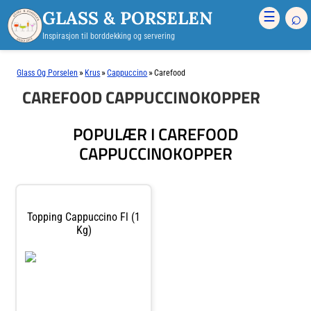
GLASS & PORSELEN
⌕
☰
Inspirasjon til borddekking og servering
»
»
»
Glass Og Porselen
Krus
Cappuccino
Carefood
CAREFOOD CAPPUCCINOKOPPER
POPULÆR I CAREFOOD
CAPPUCCINOKOPPER
Topping Cappuccino Fl (1
Kg)