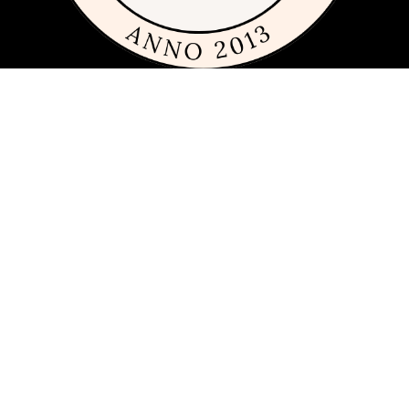
Om siden
Denne siden er full av tips og ideer for alle som liker rimelig, dyrt og
fremfor alt fint glass og porselen. Siden 2013 har vi publisert
guider, inspirasjon og tips med produkter fra
mange ulike
varemerker
innen interiør, servering og matlaging.
Har du förslag och idéer får du gärna kontakta oss på
hej[ätt]glasochporslin.se
Personvern
Her kan du lese mer om
sidens policy for personvern
.