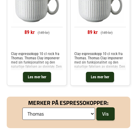
89 kr
89 kr
(149 kr)
(149 kr)
Sammenlign priser
Sammenlign priser
Clay espressokopp 10 cl rock fra
Clay espressokopp 10 cl rock fra
Thomas. Thomas Clay imponerer
Thomas. Thomas Clay imponerer
med sin funksjonalitet og den
med sin funksjonalitet og den
naturlige følelsen av steintøy. Den
naturlige følelsen av steintøy. Den
rillede strukturen og de svarte
rillede strukturen og de svarte
flekkene i materialet gir en
flekkene i materialet gir en
Les mer her
Les mer her
autentisk karakter med et
autentisk karakter med et
håndlaget utseende. Årsaken til pr
håndlaget utseende. Årsaken til pr
MERKER PÅ ESPRESSOKOPPER: