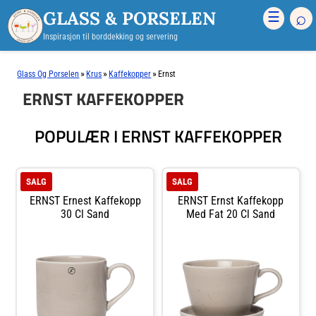
GLASS & PORSELEN
⌕
☰
Inspirasjon til borddekking og servering
»
»
»
Glass Og Porselen
Krus
Kaffekopper
Ernst
ERNST KAFFEKOPPER
POPULÆR I ERNST KAFFEKOPPER
SALG
SALG
ERNST Ernest Kaffekopp
ERNST Ernst Kaffekopp
30 Cl Sand
Med Fat 20 Cl Sand