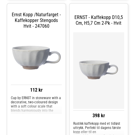
Kaffekopper og andre Kopper &
Krus hos Royal Design.
Ernst Kopp /Naturfarget -
ERNST - Kaffekopp D10,5
Kaffekopper Stengods
Cm, H5,7 Cm 2-Pk - Hvit
Hvit - 247060
112 kr
Cup by ERNST in stoneware with a
decorative, two-coloured design
with a soft colour scale that
blends harmoniously into the
setting.Combine the cup with
398 kr
other pieces from the series from
ERNST.About the cup from ERNST-
Rustikk kaffekopp med et tidløst
Combine the cup with other
uttrykk. Perfekt til dagens første
pieces from the series from
kopp eller til en