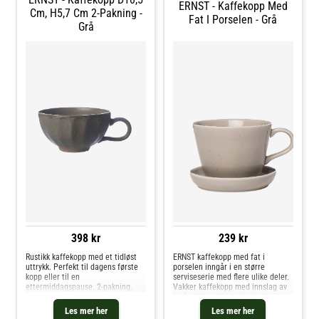
hverdagsbruk eller festlige
ERNST - Kaffekopp Med
anledninger. Kjøp Kaffekopper og
Cm, H5,7 Cm 2-Pakning -
Fat I Porselen - Grå
andre Kopper & Krus hos Royal
Grå
Design.
398 kr
239 kr
Rustikk kaffekopp med et tidløst
ERNST kaffekopp med fat i
uttrykk. Perfekt til dagens første
porselen inngår i en større
kopp eller til en
serviseserie med flere ulike deler.
ettermiddagspause. 2-pakning.
Vakker kaffekopp med innslag av
små prikker. Gjør matstunden
ekstra hyggelig. Tåler
Les mer her
Les mer her
mikrobølgeovn og oppvaskmaskin.