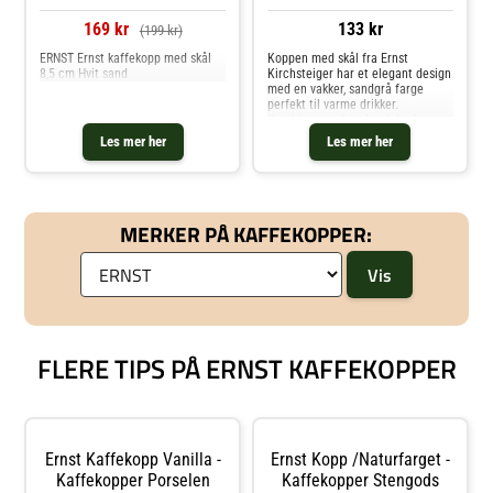
169 kr
133 kr
(199 kr)
ERNST Ernst kaffekopp med skål
Koppen med skål fra Ernst
8,5 cm Hvit sand
Kirchsteiger har et elegant design
med en vakker, sandgrå farge
perfekt til varme drikker.
Kombiner med andre deler i
serien og skap din personlige look.
Les mer her
Les mer her
Om koppen med skål fra Ernst
Kirchsteiger- Er verdsatt for sitt
stilrent design.- Høyde: 70 mm.-
Diameter: 90 mm.
Vedlikeholdsinstruksjoner for
MERKER PÅ KAFFEKOPPER:
koppen med skål- Tåler
oppvaskmaskin. Kjøp Kaffekopper
og andre Kopper & Krus hos Royal
Design.
FLERE TIPS PÅ ERNST KAFFEKOPPER
Ernst Kaffekopp Vanilla -
Ernst Kopp /Naturfarget -
Kaffekopper Porselen
Kaffekopper Stengods