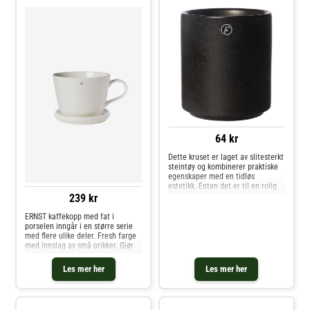
og andre Kopper & Krus hos Royal
Design.
64 kr
Dette kruset er laget av slitesterkt
steintøy og kombinerer praktiske
egenskaper med en tidløs
estetikk. Enten det er til en rolig
kveld ved peisen eller en festlig
239 kr
sammenkomst, gir det både
komfort og stil til sesongens
ERNST kaffekopp med fat i
drinker.Om kaffekoppen fra ERNST-
porselen inngår i en større serie
Laget av slitesterkt steintøy.-
med flere ulike deler. Fresh farge
Ideell til gløgg, vinterjuice eller
med innslag av små prikker. Gjør
varme drikker.- Perfekt til
matstunden ekstra hyggelig.
hverdagsbruk eller festlige
Les mer her
Les mer her
anledninger. Kjøp Kaffekopper og
andre Kopper & Krus hos Royal
Design.