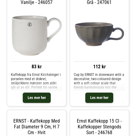
Vanilje - 246057
Grå - 247061
83 kr
112 kr
Kaffekopp fra Ernst Kirchsteiger i
Cup by ERNST in stoneware with a
porselen med et diskret,
decorative, two-coloured design
småprikkete mønster som aldri
with a soft colour scale that
går ut av stil. Perfekt for varme
blends harmoniously into the
drikker som kaffe og te. Kombiner
setting.Combine the cup with
kaffekoppen med en annen del fra
other pieces from the series from
Les mer her
Les mer her
serien fra Ernst Kirchsteiger. Om
ERNST.About the cup from ERNST-
kaffekoppen fra Ernst
Combine the cup with other
Kirchsteiger- Laget av porselen.-
pieces from the series from
Kombiner kaffekoppen med en
ERNST.- Made of stoneware. Kjøp
annen del fra serien fra Ernst
Kaffekopper og andre Kopper &
ERNST - Kaffekopp Med
Ernst Kaffekopp 15 Cl -
Kirchsteiger.- Finnes også som en
Krus hos Royal Design.
tekopp. Vedlikeholdsinstruksjoner
Fat Diameter 9 Cm, H 7
Kaffekopper Stengods
for kaffekoppen- Tåler
Cm - Hvit
Sort - 246768
oppvaskmaskin. Kjøp Kaffekopper