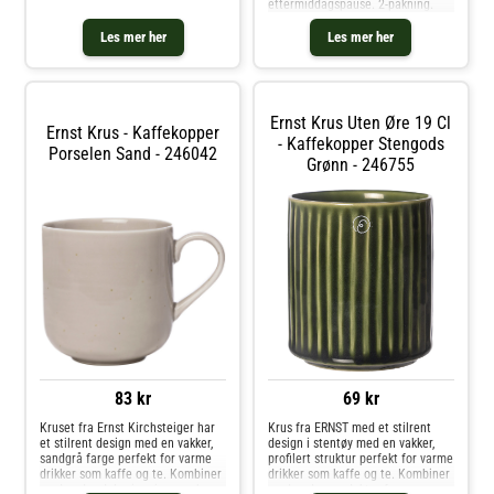
ERNST.- Made of stoneware. Kjøp
ettermiddagspause. 2-pakning.
Kaffekopper og andre Kopper &
Krus hos Royal Design.
Les mer her
Les mer her
Ernst Krus Uten Øre 19 Cl
Ernst Krus - Kaffekopper
- Kaffekopper Stengods
Porselen Sand - 246042
Grønn - 246755
83 kr
69 kr
Kruset fra Ernst Kirchsteiger har
Krus fra ERNST med et stilrent
et stilrent design med en vakker,
design i stentøy med en vakker,
sandgrå farge perfekt for varme
profilert struktur perfekt for varme
drikker som kaffe og te. Kombiner
drikker som kaffe og te. Kombiner
med andre deler i serien og skap
med andre produkter fra samme