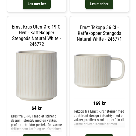
varme drikker som kaffe og te.
Les mer her
Les mer her
Kombiner kaffekoppen med en
annen del fra serien fra Ernst
Kirchsteiger. Om kaffekoppen fra
Ernst Kirchsteiger- Laget av
porselen.- Kombiner kaffekoppen
Ernst Krus Uten Øre 19 Cl
Ernst Tekopp 36 Cl -
med en annen del fra serien fra
Ernst Kirchsteiger.- Finnes også
Hvit - Kaffekopper
Kaffekopper Stengods
som en tekopp.
Stengods Natural White -
Natural White - 246771
Vedlikeholdsinstruksjoner for
246772
kaffekoppen- Tåler
oppvaskmaskin. Kjøp Kaffekopper
og andre Kopper & Krus hos Royal
Design.
169 kr
64 kr
Tekopp fra Ernst Kirchsteiger med
et stilrent design i stentøy med en
Krus fra ERNST med et stilrent
vakker, profilert struktur perfekt til
design i stentøy med en vakker,
varme drikker. Kombiner med
profilert struktur perfekt for varme
andre produkter fra samme
drikker som kaffe og te. Kombiner
serie.Om tekoppen fra Ernst
med andre produkter fra samme