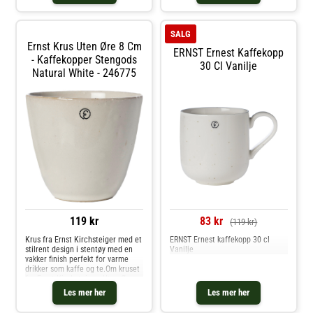
SALG
Ernst Krus Uten Øre 8 Cm
ERNST Ernest Kaffekopp
- Kaffekopper Stengods
30 Cl Vanilje
Natural White - 246775
119 kr
83 kr
(119 kr)
Krus fra Ernst Kirchsteiger med et
ERNST Ernest kaffekopp 30 cl
stilrent design i stentøy med en
Vanilje
vakker finish perfekt for varme
drikker som kaffe og te.Om kruset
fra Ernst Kirchsteiger- Uten Øre.-
Kruset finnes i 2 forskjellige
Les mer her
Les mer her
størrelser.- Er verdsatt for det
herlige designet. Kjøp