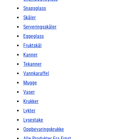
Snapsglass
Skåler
Serveringsskåler
Eggeglass
Fruktskål
Kanner
Tekanner
Vannkaraffel
Mugge
Vaser
Krukker
Lykter
Lysestake
Oppbevaringskrukke
Alle Produkter Fra Ernst