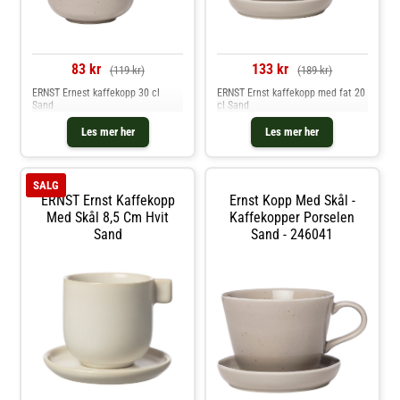
83 kr
133 kr
(119 kr)
(189 kr)
ERNST Ernest kaffekopp 30 cl
ERNST Ernst kaffekopp med fat 20
Sand
cl Sand
Les mer her
Les mer her
SALG
ERNST Ernst Kaffekopp
Ernst Kopp Med Skål -
Med Skål 8,5 Cm Hvit
Kaffekopper Porselen
Sand
Sand - 246041