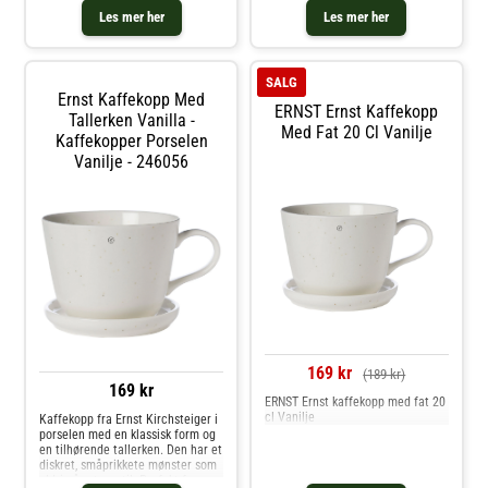
din personlige look. Om kruset fra
serie.Om kruset fra ERNST- Uten
Les mer her
Les mer her
Ernst Kirchsteiger- Er verdsatt for
Øre.- 19 cl.- Ø7 x H8 cm.- Er
sitt stilrent design.- Høyde: 85
verdsatt for det herlige designet.
mm.- Diameter: 80 mm.
Kjøp Kaffekopper og andre
Vedlikeholdsinstruksjoner for
Kopper & Krus hos Royal Design.
SALG
kruset- Tåler oppvaskmaskin. Kjøp
Ernst Kaffekopp Med
Kaffekopper og andre Kopper &
ERNST Ernst Kaffekopp
Krus hos Royal Design.
Tallerken Vanilla -
Med Fat 20 Cl Vanilje
Kaffekopper Porselen
Vanilje - 246056
169 kr
(189 kr)
169 kr
ERNST Ernst kaffekopp med fat 20
cl Vanilje
Kaffekopp fra Ernst Kirchsteiger i
porselen med en klassisk form og
en tilhørende tallerken. Den har et
diskret, småprikkete mønster som
aldri går ut av stil. Perfekt for