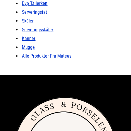
Dyp Tallerken
Serveringsfat
Skåler
Serveringsskåler
Kanner
Mugge
Alle Produkter Fra Mateus