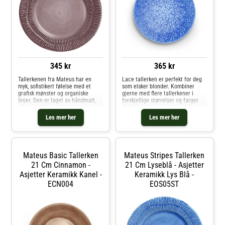
345 kr
365 kr
Tallerkenen fra Mateus har en
Lace tallerken er perfekt for deg
myk, sofistikert følelse med et
som elsker blonder. Kombiner
grafisk mønster og organiske
gjerne med flere tallerkener i
linjer. Den er laget av håndmalt,
forskjellige størrelser og farger
håndlaget keramikk med en
fra Mateus for en ekstra vakker
miljøvennlig forpakning. Mindre
borddekking. Vi anbefaler at du
Les mer her
Les mer her
variasjoner kan forekomme på
ikke plasserer tallerkenen direkte
grunn av det nøye, håndlagde
på overflater som er følsomme for
designet. Om tallerkenen fra
fuktighet. Dette produktet er
Mateus- Kombiner tallerkenen
håndlaget av erfarne keramikere i
med skåler fra Mateus.- Finnes
Portugal, noe som gjør hvert
Mateus Basic Tallerken
Mateus Stripes Tallerken
også som en større tallerken.-
produkt unikt. Dette betyr at
Finnes i 6 forskjellige farger.-
21 Cm Cinnamon -
produksjon- og leveringstid kan
21 Cm Lyseblå - Asjetter
Denne tallerkenen er en del av
variere. Kjøp Asjetter og andre
Asjetter Keramikk Kanel -
Keramikk Lys Blå -
serien Stripes fra Mateus.
Tallerkener hos Royal Design.
ECN004
EOS05ST
Vedlikeholdsinstruksjoner for
tallerkenen- Dette produktet tåler
oppvaskmaskin og mikrobølgeovn.
Kjøp Asjetter og andre Tallerkener
hos Royal Design.