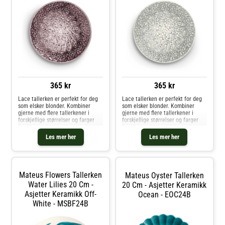
365 kr
365 kr
Lace tallerken er perfekt for deg
Lace tallerken er perfekt for deg
som elsker blonder. Kombiner
som elsker blonder. Kombiner
gjerne med flere tallerkener i
gjerne med flere tallerkener i
forskjellige størrelser og farger
forskjellige størrelser og farger
fra Mateus for en ekstra vakker
fra Mateus for en ekstra vakker
borddekking. Vi anbefaler at du
borddekking. Vi anbefaler at du
Les mer her
Les mer her
ikke plasserer tallerkenen direkte
ikke plasserer tallerkenen direkte
på overflater som er følsomme for
på overflater som er følsomme for
fuktighet. Dette produktet er
fuktighet. Dette produktet er
håndlaget av erfarne keramikere i
håndlaget av erfarne keramikere i
Portugal, noe som gjør hvert
Portugal, noe som gjør hvert
Mateus Flowers Tallerken
Mateus Oyster Tallerken
produkt unikt. Dette betyr at
produkt unikt. Dette betyr at
produksjon- og leveringstid kan
Water Lilies 20 Cm -
produksjon- og leveringstid kan
20 Cm - Asjetter Keramikk
variere. Kjøp Asjetter og andre
variere. Kjøp Asjetter og andre
Asjetter Keramikk Off-
Ocean - EOC24B
Tallerkener hos Royal Design.
Tallerkener hos Royal Design.
White - MSBF24B