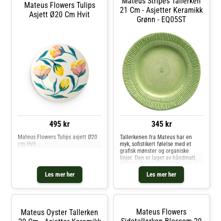
Mateus Stripes Tallerken
Mateus Flowers Tulips
21 Cm - Asjetter Keramikk
Asjett Ø20 Cm Hvit
Grønn - EQ05ST
495 kr
345 kr
Mateus Flowers Tulips asjett Ø20
Tallerkenen fra Mateus har en
cm Hvit
myk, sofistikert følelse med et
grafisk mønster og organiske
linjer. Den er laget av håndmalt,
håndlaget keramikk med en
miljøvennlig forpakning. Mindre
Les mer her
Les mer her
variasjoner kan forekomme på
grunn av det nøye, håndlagde
designet. Om tallerkenen fra
Mateus- Kombiner tallerkenen
med skåler fra Mateus.- Finnes
Mateus Flowers
Mateus Oyster Tallerken
også som en større tallerken.-
Finnes i 6 forskjellige farger.-