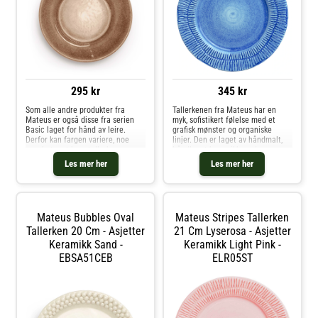
295 kr
345 kr
Som alle andre produkter fra
Tallerkenen fra Mateus har en
Mateus er også disse fra serien
myk, sofistikert følelse med et
Basic laget for hånd av leire.
grafisk mønster og organiske
Derfor kan fargen variere, noe
linjer. Den er laget av håndmalt,
som betyr at hver tallerken er
håndlaget keramikk med en
unik. Kombiner gjerne med flere
miljøvennlig forpakning. Mindre
Les mer her
Les mer her
tallerkener i forskjellige størrelser
variasjoner kan forekomme på
og farger fra Mateus for en ekstra
grunn av det nøye, håndlagde
vakker borddekking. Vi anbefaler
designet. Om tallerkenen fra
at du ikke plasserer tallerkenen
Mateus- Kombiner tallerkenen
direkte på overflater som er
med skåler fra Mateus.- Finnes
Mateus Bubbles Oval
Mateus Stripes Tallerken
følsomme for fuktighet. Kjøp
også som en større tallerken.-
Asjetter og andre Tallerkener hos
Tallerken 20 Cm - Asjetter
Finnes i 6 forskjellige farger.-
21 Cm Lyserosa - Asjetter
Royal Design.
Denne tallerkenen er en del av
Keramikk Sand -
Keramikk Light Pink -
serien Stripes fra Mateus.
EBSA51CEB
ELR05ST
Vedlikeholdsinstruksjoner for
tallerkenen- Dette produktet tåler
oppvaskmaskin og mikrobølgeovn.
Kjøp Asjetter og andre Tallerkener
hos Royal Design.