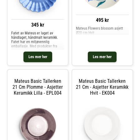
495 kr
345 kr
Mateus Flowers blossom asjett
Ø20 cm Hvit
Fatet av Mateus er laget av
håndlaget, håndmalt keramikk.
Fatet har en miljøvennlig
emballasje. Med produkter fra
denne serien kan du enkelt skape
en elegant borddekking som
Les mer her
Les mer her
passer perfekt for finere
anledninger. Om fatet fra Mateus -
Dette fatet er en del av Mateus'
Østers-kolleksjon. - Fatet kommer i
15 ulike farger. Pleieanvisning for
Mateus Basic Tallerken
Mateus Basic Tallerken
fatet - Kan vaskes i
oppvaskmaskin. - Kan brukes i
21 Cm Plomme - Asjetter
21 Cm - Asjetter Keramikk
mikrobølgeovn. - Kan fryses. Kjøp
Keramikk Lilla - EPL004
Hvit - EK004
Asjetter og andre Tallerkener hos
Royal Design.