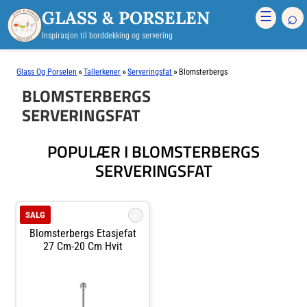
GLASS & PORSELEN
⌕
☰
Inspirasjon til borddekking og servering
»
»
»
Glass Og Porselen
Tallerkener
Serveringsfat
Blomsterbergs
BLOMSTERBERGS
SERVERINGSFAT
POPULÆR I BLOMSTERBERGS
SERVERINGSFAT
i
SALG
Blomsterbergs Etasjefat
27 Cm-20 Cm Hvit