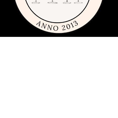
Om siden
Denne siden er full av tips og ideer for alle som liker rimelig, dyrt og
fremfor alt fint glass og porselen. Siden 2013 har vi publisert
guider, inspirasjon og tips med produkter fra
mange ulike
varemerker
innen interiør, servering og matlaging.
Har du förslag och idéer får du gärna kontakta oss på
hej[ätt]glasochporslin.se
Personvern
Her kan du lese mer om
sidens policy for personvern
.