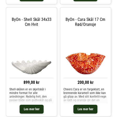
eller til ser
ByOn - Shell Skål 34x33
ByOn - Cara Skål 17 Cm
Cm Hvit
Rød/oransje
899,00 kr
200,00 kr
Shell-skålen er en skjellskål i
Cheers Cara er en fargeklatt, en
mindre format for alle
brennende karamell som ikke kan
anledninger. Nydelig hvit, den
gå glipp av. Med sitt konfetti-regn
passer både som godteskål og på
av rødt og oransje gir det en
nattbordet for smykker. Finnes
følelse av cocky glasskunst som
også i en mindre størrelse.
både sees og høres. Bowl Cara er
Les mer her
Les mer her
håndlaget og håndblåst, noe som
gjør hvert produkt uni