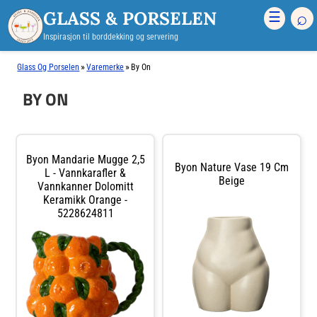
GLASS & PORSELEN
⌕
☰
Inspirasjon til borddekking og servering
»
»
Glass Og Porselen
Varemerke
By On
BY ON
Byon Mandarie Mugge 2,5
Byon Nature Vase 19 Cm
L - Vannkarafler &
Beige
Vannkanner Dolomitt
Keramikk Orange -
5228624811