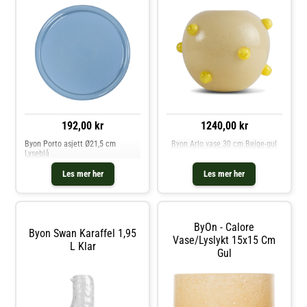
192,00 kr
1240,00 kr
Byon Porto asjett Ø21,5 cm
Byon Arlo vase 30 cm Beige-gul
Lyseblå
Les mer her
Les mer her
ByOn - Calore
Byon Swan Karaffel 1,95
Vase/lyslykt 15x15 Cm
L Klar
Gul