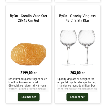
vakker brun farge som kan
matches
ByOn - Corallo Vase Stor
ByOn - Opacity Vinglass
28x45 Cm Gul
47 Cl 2 Stk Klar
2199,00 kr
203,00 kr
Strukturen til glasset ligner på en
Opacity vinglass er designet for
korall på bunnen av havet.
en perfekt opplevelse - på bordet,
Økologisk og relatert til vår venn
i hånden og mens du drikker. Det
Watery. Formen er uregelmessig
er et tynt og klart vinglass med en
og ekstravagant og tar trygt all
perfekt kontrast mellom luksus og
oppmerksomheten i et rom eller
cockiness. Glasset har et vakkert
Les mer her
Les mer her
på et bord. Fargen er klassisk og
stripete mønster i klart glass.
transparent for å kunne
Design Byon S