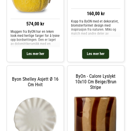
160,00 kr
Kopp fra ByON med et dekorativt,
574,00 kr
blomsterformet design med
inspirasjon fra naturen. Miks og
Muggen fra ByON har en leken
match med andre deler av
look med herlige farger for å lysne
kolleksjonen for å skape den
opp bordsettingen. Den er laget
perfekte kombinasjonen.Om
av dolomittkeramikk med en
koppen fra ByON- Bredde: 115
naturtro tekstur som skaper en
mm.- Høyde: 55 mm.- Lengde: 140
følelse av ro og harmoni.
Les mer her
Les mer her
mm.- Laget av
Kombiner med andre deler i
stentøy.Vedlikeholdsinstruksjoner
serien og skap din personlige look.
for koppen- Tåler oppvaskmaskin.
Om muggen fra ByON- Finnes også
Kjøp Kaffekopper og andre
som en skål.- Naturlig, lekent
Kopper & Krus hos Royal Design.
design.- Fra kolleksjonen Lemon.
ByOn - Calore Lyslykt
Vedlikeholdsinstruksjoner for
Byon Shelley Asjett Ø 16
muggen- Håndvask anbefales.
10x10 Cm Beige/brun
Cm Hvit
Kjøp Vannkarafler & Vannkanner
Stripe
og andre Vann, Kaffe & Te hos
Royal Design.