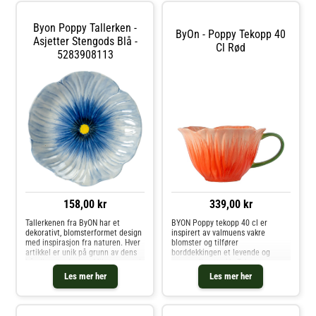
Byon Poppy Tallerken -
ByOn - Poppy Tekopp 40
Asjetter Stengods Blå -
Cl Rød
5283908113
158,00 kr
339,00 kr
Tallerkenen fra ByON har et
BYON Poppy tekopp 40 cl er
dekorativt, blomsterformet design
inspirert av valmuens vakre
med inspirasjon fra naturen. Hver
blomster og tilfører
artikkel er unik på grunn av dens
borddekkingen et levende og
håndlagete design. Miks og match
sommerlig uttrykk. Tekoppen er
med andre deler av kolleksjonen
laget i steingods og kombinerer
Les mer her
Les mer her
for å skape den perfekte
klassiske former med lekne
kombinasjonen. Om tallerkenen
detaljer. Med en kapasitet på 40
fra ByON- Laget av stentøy.-
cl passer den godt når
Bredde: 205 mm.- Høyde: 30 mm.-