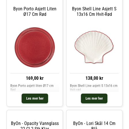
Lengde: 210 mm.
Vedlikeholdsinstruksjoner for
Byon Porto Asjett Liten
Byon Shell Line Asjett S
tallerkenen- Tåler oppvaskmaskin.
Ø17 Cm Rød
13x16 Cm Hvit-Rød
Kjøp Asjetter og andre Tallerkener
hos Royal Design.
169,00 kr
138,00 kr
Byon Porto asjett liten Ø17 cm
Byon Shell Line asjett S 13x16 cm
Rød
Hvit-rød
Les mer her
Les mer her
ByOn - Opacity Vannglass
ByOn - Lori Skål 14 Cm
22 Cl 2 Stk Klar
Blå