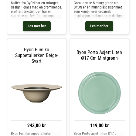
Skålen fra ByON har en tofarget
Corallo vase S minty green fra
design i glass med en drømmende,
BYON er en munnblåst skjønnhet
profilert tekstur. Den har en
som kombinerer organisk
størrelse perfekt for eksempel til
inspirasjon med moderne design.
servering eller oppbevaring av
Vasen er liten og nett, med en
smykker. Kan også brukes som
ekstravagant form som minner om
Les mer her
Les mer her
dekorasjon. Om skålen fra ByON-
koraller på havbunnen. Den
Finnes i forskjellige farger.- Laget
kompakte størrelsen gjør den lett
av glass.- Profilert struktur.-
å plasse
Vendbart design.
Vedlikeholdsinstruksjoner for
Byon Fumiko
skålen- Håndvask anbefales. Kjøp
Byon Porto Asjett Liten
Serveringsskåler og andre Skåler
Suppetallerken Beige-
Ø17 Cm Mintgrønn
& Serveringsfat hos Royal Design.
Svart
243,00 kr
119,00 kr
Byon Fumiko suppetallerken
Byon Porto asjett liten Ø17 cm