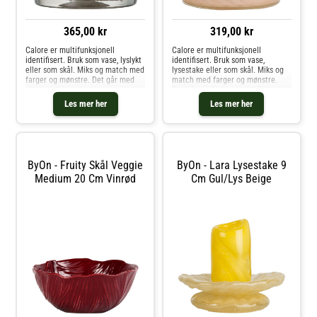
365,00 kr
319,00 kr
Calore er multifunksjonell
Calore er multifunksjonell
identifisert. Bruk som vase, lyslykt
identifisert. Bruk som vase,
eller som skål. Miks og match med
lysestake eller som skål. Miks og
farger og mønstre. Det går med
match med farger og mønstre.
alt, overalt!
Det går med alt, overalt! Fargen er
tonet og går fra mørkere
Les mer her
Les mer her
burgunder til den mykeste
mistrosa. Håndlaget, farge- og
teksturforskj
ByOn - Fruity Skål Veggie
ByOn - Lara Lysestake 9
Medium 20 Cm Vinrød
Cm Gul/lys Beige