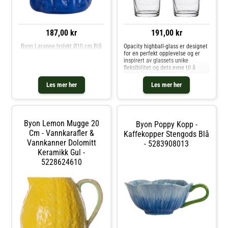
187,00 kr
191,00 kr
Byon Laranne lyslykt Ø10 cm Blå
Opacity highball-glass er designet
for en perfekt opplevelse og er
inspirert av glassets unike
fleksibilitet og dets evne til å
oppleves på ulike måter avhengig
av lys og vinkel. Et tynt og klart
Les mer her
Les mer her
higball-glass med perfekt kontrast
mellom luksus og co
Byon Lemon Mugge 20
Byon Poppy Kopp -
Cm - Vannkarafler &
Kaffekopper Stengods Blå
Vannkanner Dolomitt
- 5283908013
Keramikk Gul -
5228624610