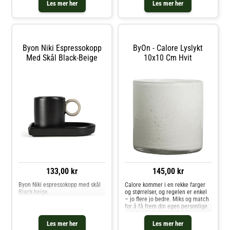
Les mer her
Les mer her
Byon Niki Espressokopp
ByOn - Calore Lyslykt
Med Skål Black-Beige
10x10 Cm Hvit
133,00 kr
145,00 kr
Byon Niki espressokopp med skål
Calore kommer i en rekke farger
Black-beige
og størrelser, og regelen er enkel
– jo flere jo bedre. Miks og match
for å få frem din egen personlige
stil. Calore er laget av tykt glass
og varer evig. Bruksområdene er
Les mer her
Les mer her
utallige – har som lyslykt, vase