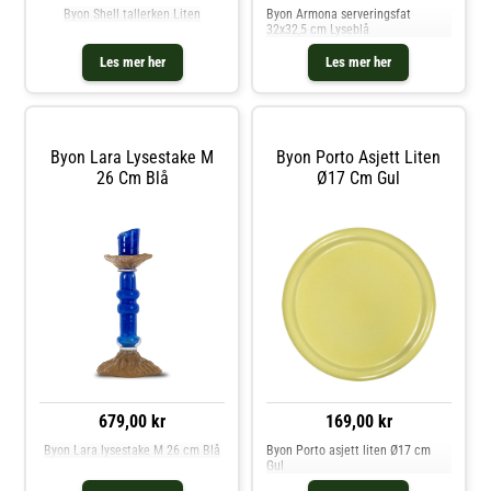
Byon Shell tallerken Liten
Byon Armona serveringsfat
32x32,5 cm Lyseblå
Les mer her
Les mer her
Byon Lara Lysestake M
Byon Porto Asjett Liten
26 Cm Blå
Ø17 Cm Gul
679,00 kr
169,00 kr
Byon Lara lysestake M 26 cm Blå
Byon Porto asjett liten Ø17 cm
Gul