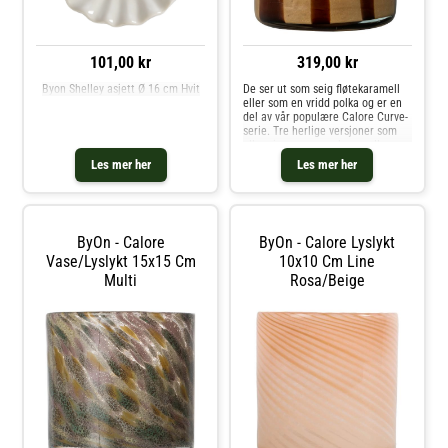
101,00 kr
319,00 kr
Byon Shelley asjett Ø 16 cm Hvit
De ser ut som seig fløtekaramell
eller som en vridd polka og er en
del av vår populære Calore Curve-
serie. Tre herlige versjoner som
alle minner oss om karameller:
brun/beige, svart/beige og blandet
Les mer her
Les mer her
grønn. Fin alene, men storslått
sammen med resten a
ByOn - Calore
ByOn - Calore Lyslykt
Vase/lyslykt 15x15 Cm
10x10 Cm Line
Multi
Rosa/beige