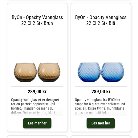
ByOn - Opacity Vannglass
ByOn - Opacity Vannglass
22 Cl 2 Stk Brun
22 Cl 2 Stk Blå
289,00 kr
289,00 kr
Opacity vannglasset er designet
Opacity vannglass fra BYON er
for en perfekt opplevelse - på
skapt for å gjøre hver drikkestund
bordet, i hånden og mens du
spesiell. Disse tynne, munnblåste
drikker. Det er et tynt og klart
glassene med sitt lekne
vannglass med et vakkert
glassmønster gir både eleganse
glassmønster i farget glass for en
og sjarm til bordet ditt. Med en
Les mer her
Les mer her
morsommere effekt. Fargen er en
kapasitet på 22 cl er de perfekte
vakker brun farge som kan
til vann, juice eller andre f
matches