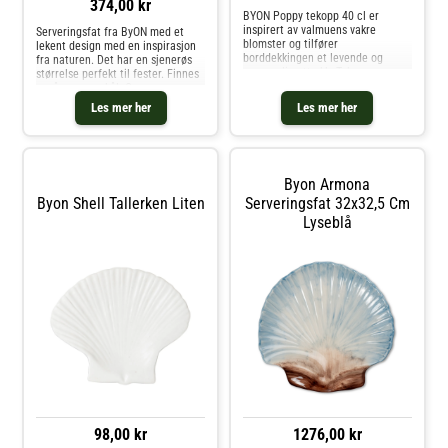
374,00 kr
BYON Poppy tekopp 40 cl er
inspirert av valmuens vakre
Serveringsfat fra ByON med et
blomster og tilfører
lekent design med en inspirasjon
borddekkingen et levende og
fra naturen. Det har en sjenerøs
sommerlig uttrykk. Tekoppen er
størrelse perfekt til fester. Finnes
laget i steingods og kombinerer
også som en skål. Om
klassiske former med lekne
serveringsfatet fra ByON- Perfekt
Les mer her
Les mer her
detaljer. Med en kapasitet på 40
til fester.- Lekent design.- Laget
cl passer den godt når
av dolomittkeramikk.
Vedlikeholdsinstruksjoner for
serveringsfatet- Tåler
oppvaskmaskin. Kjøp
Byon Armona
Serveringsfat og andre Skåler &
Serveringsfat hos Royal Design.
Byon Shell Tallerken Liten
Serveringsfat 32x32,5 Cm
Lyseblå
98,00 kr
1276,00 kr