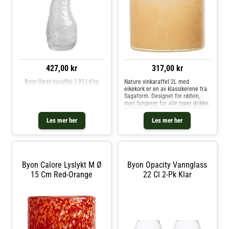
427,00 kr
317,00 kr
Byon Swan karaffel 1,95 l Klar
Nature vinkaraffel 2L med
eikekork er en av klassikerene fra
Sagaform. Designet for rødvin,
men fungerer for alle typer drikke.
Tidløs design som varer lenge.
Populær som gave.
Les mer her
Les mer her
Byon Calore Lyslykt M Ø
Byon Opacity Vannglass
15 Cm Red-Orange
22 Cl 2-Pk Klar