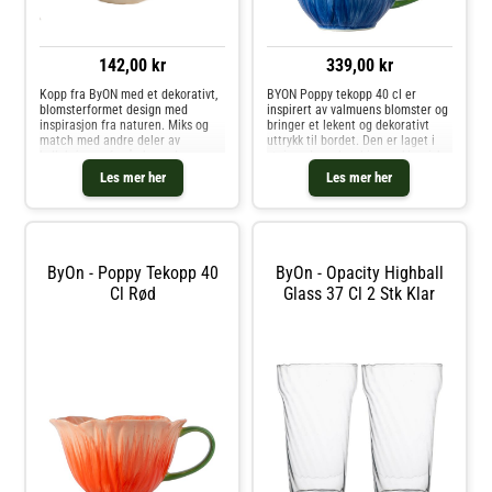
142,00 kr
339,00 kr
Kopp fra ByON med et dekorativt,
BYON Poppy tekopp 40 cl er
blomsterformet design med
inspirert av valmuens blomster og
inspirasjon fra naturen. Miks og
bringer et lekent og dekorativt
match med andre deler av
uttrykk til bordet. Den er laget i
kolleksjonen for å skape den
steingods og kombinerer klassisk
perfekte kombinasjonen.Om
design med håndmalte detaljer
Les mer her
Les mer her
koppen fra ByON- Bredde: 115
som gjør hver kopp unik. Med en
mm.- Høyde: 55 mm.- Lengde: 140
kapasitet på 40 cl er den r
mm.- Laget av
stentøy.Vedlikeholdsinstruksjoner
for koppen- Tåler oppvaskmaskin.
Kjøp Kaffekopper og andre
ByOn - Poppy Tekopp 40
ByOn - Opacity Highball
Kopper & Krus hos Royal Design.
Cl Rød
Glass 37 Cl 2 Stk Klar