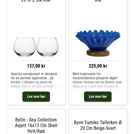
137,00 kr
225,00 kr
Opacity vannglasset er designet
Med inspirasjon fra
for en perfekt opplevelse - på
moteverdenens plisserte skjørt
bordet, i hånden og mens du
minner formen om en blomst som
drikker. Det er et tynt og klart
akkurat er i ferd med å sette ut
vannglass med et vakkert
bladene. De glaserte fargene og
glassmønster i klart glass. Et
den runde, lave foten i kontrast
Les mer her
Les mer her
design som har den perfekte
gjør Lori til en kreasjon du sent vil
kontrasten mellom luksus og
glemme ved første øyekast. Lori
cockiness. Des
ByOn - Sea Collection
Byon Fumiko Tallerken Ø
Asjett 16x13 Cm Shell
20 Cm Beige-Svart
Hvit/rød