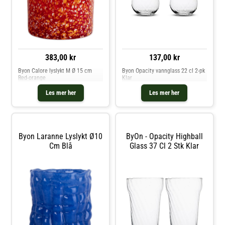
383,00 kr
137,00 kr
Byon Calore lyslykt M Ø 15 cm
Byon Opacity vannglass 22 cl 2-pk
Red-orange
Klar
Les mer her
Les mer her
Byon Laranne Lyslykt Ø10
ByOn - Opacity Highball
Cm Blå
Glass 37 Cl 2 Stk Klar