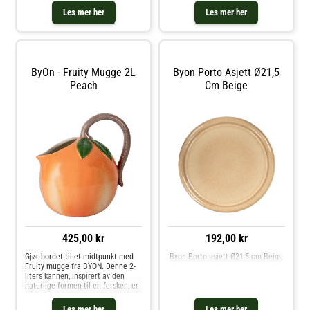
glassmønster i farget glass for en
perfekte kombinasjonen.Om
Les mer her
Les mer her
morsommere effekt. Fargen er en
koppen fra ByON- Bredde: 115
vakker brun farge som kan
mm.- Høyde: 55 mm.- Lengde: 140
matches
mm.- Laget av
stentøy.Vedlikeholdsinstruksjoner
for koppen- Tåler oppvaskmaskin.
Kjøp Kaffekopper og andre
ByOn - Fruity Mugge 2L
Byon Porto Asjett Ø21,5
Kopper & Krus hos Royal Design.
Peach
Cm Beige
425,00 kr
192,00 kr
Gjør bordet til et midtpunkt med
Byon Porto asjett Ø21,5 cm Beige
Fruity mugge fra BYON. Denne 2-
liters kannen, inspirert av den
naturlige formen til en fersken, er
både funksjonell og estetisk. Med
sin myke og sanselige utforming,
Les mer her
Les mer her