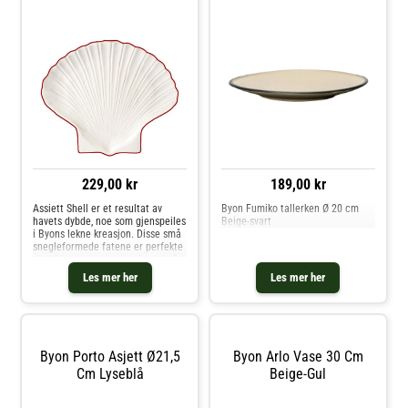
229,00 kr
189,00 kr
Assiett Shell er et resultat av
Byon Fumiko tallerken Ø 20 cm
havets dybde, noe som gjenspeiles
Beige-svart
i Byons lekne kreasjon. Disse små
snegleformede fatene er perfekte
som forrettsretter, men kan også
brukes på sminkebordet for å
Les mer her
Les mer her
holde såpe eller som et sted å
legge smykker før du leg
Byon Porto Asjett Ø21,5
Byon Arlo Vase 30 Cm
Cm Lyseblå
Beige-Gul