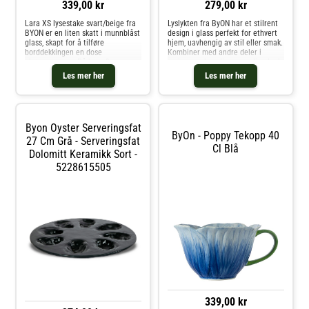
339,00 kr
279,00 kr
Lara XS lysestake svart/beige fra
Lyslykten fra ByON har et stilrent
BYON er en liten skatt i munnblåst
design i glass perfekt for ethvert
glass, skapt for å tilføre
hjem, uavhengig av stil eller smak.
borddekkingen en dose
Kombiner med andre deler i
ekstravaganse. På bare 9 cm
serien og skap din personlige look.
minner denne lysestaken om små
Om lyslykten fra ByON- Laget av
Les mer her
Les mer her
pastellfargede makroner, med
glass.- Bredde: 100 mm.- Høyde:
fargetoner som sitrongul,
100 mm.- Lengde: 100 mm. Kjøp
mintgrønn, sjøblå,
Lyslykter og andre Lysestaker &
Lyslykter hos Royal Design.
Byon Oyster Serveringsfat
ByOn - Poppy Tekopp 40
27 Cm Grå - Serveringsfat
Cl Blå
Dolomitt Keramikk Sort -
5228615505
339,00 kr