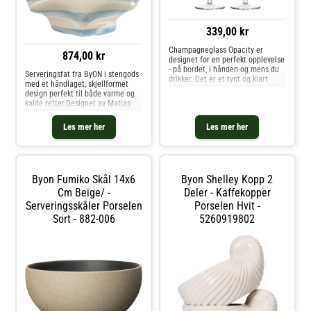
339,00 kr
Champagneglass Opacity er
874,00 kr
designet for en perfekt opplevelse
- på bordet, i hånden og mens du
Serveringsfat fra ByON i stengods
drikker. Det er et tynt og klart
med et håndlaget, skjellformet
champagneglass med et vakkert
design perfekt til både varme og
glassmønster. Et design som har
kalde retter.Designet av Matias
den perfekte kontrasten mellom
Belo og Byon Studio.Om
luksus og cockiness. Kan vaske
serveringsfatet fra ByON-
Les mer her
Les mer her
Designet av Matias Belo og Byon
Studio.- Hver artikkel er unik på
grunn av dens håndlagede
design.- Finnes også som en
middagstallerken.- Fra serien
Byon Fumiko Skål 14x6
Byon Shelley Kopp 2
Armona.Vedlikeholdsinstruksjoner
for serveringsfatet- Tåler
Cm Beige/ -
Deler - Kaffekopper
oppvaskmaskin. Kjøp Tallerkener
Serveringsskåler Porselen
Porselen Hvit -
og andre Tallerkener hos Royal
Sort - 882-006
5260919802
Design.