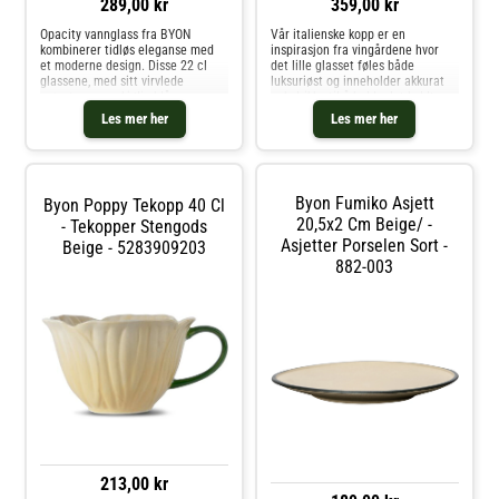
289,00 kr
359,00 kr
Opacity vannglass fra BYON
Vår italienske kopp er en
kombinerer tidløs eleganse med
inspirasjon fra vingårdene hvor
et moderne design. Disse 22 cl
det lille glasset føles både
glassene, med sitt virvlede
luksuriøst og inneholder akkurat
mønster og en kjølig blå nyanse,
nok drikke til å holde det kaldt.
gir bordet ditt et raffinert og friskt
Glasset er vakkert og klart og
Les mer her
Les mer her
preg. Deres munnblåste kvalitet
passer perfekt til den lille drinken
tilfører et unikt håndverksme
eller desserten. Glasset har
Byon Fumiko Asjett
Byon Poppy Tekopp 40 Cl
20,5x2 Cm Beige/ -
- Tekopper Stengods
Asjetter Porselen Sort -
Beige - 5283909203
882-003
213,00 kr