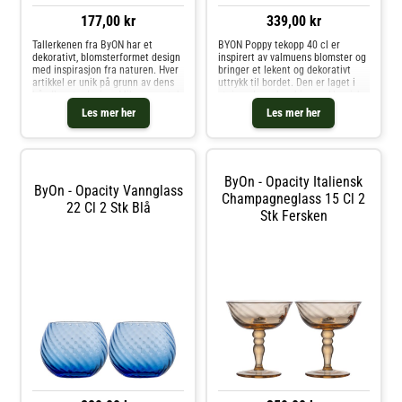
177,00 kr
339,00 kr
Tallerkenen fra ByON har et
BYON Poppy tekopp 40 cl er
dekorativt, blomsterformet design
inspirert av valmuens blomster og
med inspirasjon fra naturen. Hver
bringer et lekent og dekorativt
artikkel er unik på grunn av dens
uttrykk til bordet. Den er laget i
håndlagete design. Miks og match
steingods og kombinerer klassisk
med andre deler av kolleksjonen
design med håndmalte detaljer
Les mer her
Les mer her
for å skape den perfekte
som gjør hver kopp unik. Med en
kombinasjonen. Om tallerkenen
kapasitet på 40 cl er den r
fra ByON- Laget av stentøy.-
Bredde: 205 mm.- Høyde: 30 mm.-
Lengde: 210 mm.
ByOn - Opacity Italiensk
Vedlikeholdsinstruksjoner for
ByOn - Opacity Vannglass
tallerkenen- Tåler oppvaskmaskin.
Champagneglass 15 Cl 2
22 Cl 2 Stk Blå
Kjøp Asjetter og andre Tallerkener
Stk Fersken
hos Royal Design.