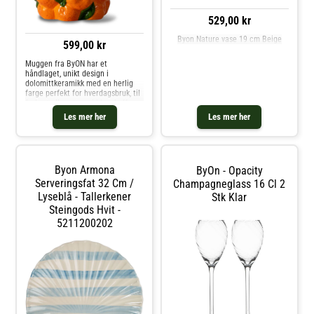
529,00 kr
Byon Nature vase 19 cm Beige
599,00 kr
Muggen fra ByON har et
håndlaget, unikt design i
dolomittkeramikk med en herlig
farge perfekt for hverdagsbruk, til
frokost eller ettermiddagskaffe.
Kombiner med andre deler i
Les mer her
Les mer her
serien og skap din personlige look.
Om muggen fra ByON- Lekent,
håndlaget design.- Unikt
utseende.- Laget av
dolomittkeramikk.- Kombiner
Byon Armona
ByOn - Opacity
muggen med en Mandarie kopp
med tallerken fra ByON.- Bredde:
Serveringsfat 32 Cm /
Champagneglass 16 Cl 2
190 mm.- Høyde: 200 mm.-
Lyseblå - Tallerkener
Stk Klar
Lengde: 230 mm.- Vekt: 1.1 kg.
Steingods Hvit -
Vedlikeholdsinstruksjoner for
muggen- Tåler oppvaskmaskin.
5211200202
Kjøp Vannkarafler & Vannkanner
og andre Vann, Kaffe & Te hos
Royal Design.