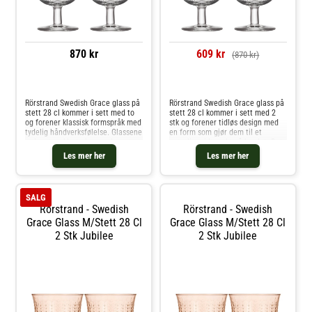
870 kr
609 kr
(870 kr)
Sammenlign priser
Sammenlign priser
Rörstrand Swedish Grace glass på
Rörstrand Swedish Grace glass på
stett 28 cl kommer i sett med to
stett 28 cl kommer i sett med 2
og forener klassisk formspråk med
stk og forener tidløs design med
tydelig håndverksfølelse. Glassene
en form som gjør dem til et
er laget av klart glass og har et
naturlig midtpunkt på bordet. Det
vakkert relieffmønster som fanger
klare glasset er dekorert med et
Les mer her
Les mer her
lyset og gir en raffinert detalj til
vakkert relieffmønster, og den
borddekkin
løftede silhuetten gir gla
SALG
Rörstrand - Swedish
Rörstrand - Swedish
Grace Glass M/stett 28 Cl
Grace Glass M/stett 28 Cl
2 Stk Jubilee
2 Stk Jubilee