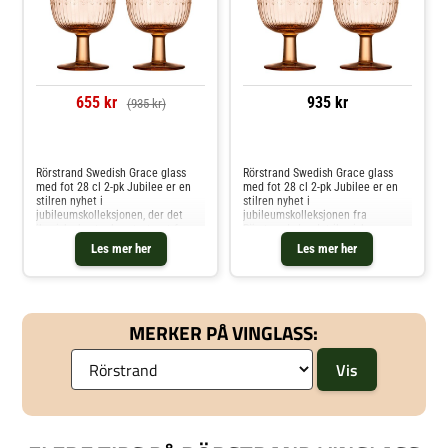
655 kr
935 kr
(935 kr)
Sammenlign priser
Sammenlign priser
Rörstrand Swedish Grace glass
Rörstrand Swedish Grace glass
med fot 28 cl 2-pk Jubilee er en
med fot 28 cl 2-pk Jubilee er en
stilren nyhet i
stilren nyhet i
jubileumskolleksjonen, der det
jubileumskolleksjonen fra
ikoniske hveteaksmønsteret for
Rörstrand, der det ikoniske
første gang tolkes i glass. Den lett
hveteaksmønsteret for første
Les mer her
Les mer her
strukturerte overflaten og den
gang er tolket i glass. Overflaten
varme, karamellfargede tonen gir
har en lett strukturert relieff og
glasset
en varm, karamellf
MERKER PÅ VINGLASS: