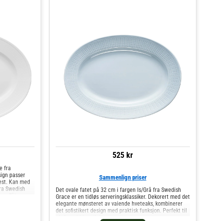
525 kr
e fra
sign passer
Sammenlign priser
fest. Kan med
ra Swedish
Det ovale fatet på 32 cm i fargen Is/Grå fra Swedish
ng. Tåler
Grace er en tidløs serveringsklassiker. Dekorert med det
rveringsfat
elegante mønsteret av vaiende hveteaks, kombinerer
 Design.
det sofistikert design med praktisk funksjon. Perfekt til
alt fra middag til desserter.