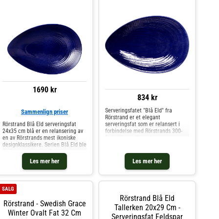
1690 kr
834 kr
Serveringsfatet "Blå Eld" fra
Sammenlign priser
Rörstrand er et elegant
Rörstrand Blå Eld serveringsfat
serveringsfat som er relansert i
24x35 cm blå er en relansering av
forbindelse med Rörstrands 300-
en av Rörstrands mest ikoniske
årsjubileum. Fatet har seriens
designklassikere. Serien Blå Eld ble
karakteristiske fiskebensrelieff og
designet av Hertha Bengtson og
en mykt formet silhuett som gir
produsert mellom 1951 og 1971. I
borddekkingen et stilrent og
Les mer her
Les mer her
forbindelse med Rörstrands 300-
harmonisk uttrykk. Den klassiske
årsjubileum bringes s
designen skaper en vakker kontrast
til maten og egner seg like godt til
hverdags som til fest.Om
SALG
tallerkenen fra Rörstrand-
Rörstrand Blå Eld
Relansert serveringsfat i
Rörstrand - Swedish Grace
forbindelse med Rörstrands 300-
Tallerken 20x29 Cm -
Winter Ovalt Fat 32 Cm
årsjubileum.- Karakteristisk
Serveringsfat Feldspar