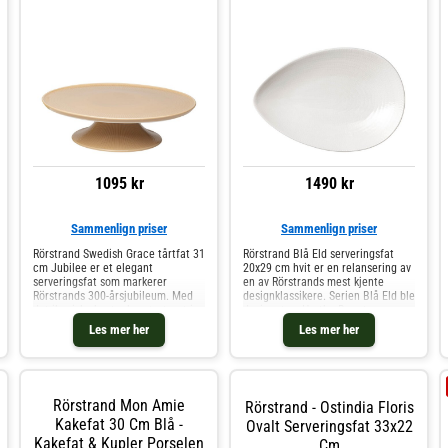
32 cm.- Perfekt til både
hverdagsmat og festlige
anledninger.- Ikonisk
hvetevoksrelieffmønster i klassisk
Swedish Grace-stil.- Tidløs design
som passer inn i mange
borddekkinger.- En naturlig del av
den elskede svenske Grace-serien.
Kjøp Serveringsfat og andre Skåler
& Serveringsfat hos Royal Design.
1095 kr
1490 kr
Sammenlign priser
Sammenlign priser
Rörstrand Swedish Grace tårtfat 31
Rörstrand Blå Eld serveringsfat
cm Jubilee er et elegant
20x29 cm hvit er en relansering av
serveringsfat som markerer
en av Rörstrands mest kjente
Rörstrands 300-årsjubileum. Med
designklassikere. Serien Blå Eld ble
det ikoniske hveteaksmønsteret i
designet av Hertha Bengtson og
subtil relief og en varm
produsert mellom 1951 og 1971. I
Les mer her
Les mer her
karamellglasur, kombinerer fatet
forbindelse med Rörstrands 300-
klassisk svensk design med
årsjubileum introduser
moderne uttry
Rörstrand Mon Amie
Rörstrand - Ostindia Floris
Kakefat 30 Cm Blå -
Ovalt Serveringsfat 33x22
Kakefat & Kupler Porselen
Cm