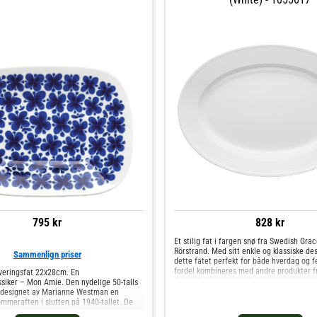
795 kr
828 kr
Et stilig fat i fargen snø fra Swedish Grac
Rörstrand. Med sitt enkle og klassiske de
Sammenlign priser
dette fatet perfekt for både hverdag og 
fordel kombineres med andre produkter f
eringsfat 22x28cm. En
Grace for å skape en fantastisk borddekki
ssiker – Mon Amie. Den nydelige 50-talls
oppvaskmaskin og mikrobølgeovn. Kjøp Se
e designet av Marianne Westman en
og andre Skåler & Serveringsfat hos Royal
mmeraften i slutten på 1940-tallet. De
mstene er elsket av mange og under