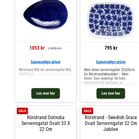
hvetevoksmønster.- Gir en elegant
og festlig touch til borddekkingen.-
En del av den klassiske Swedish
Grace-serien. Kjøp Kakefat &
Kupler og andre Serveringstilbehør
hos Royal Design.
1053 kr
795 kr
(1490 kr)
Sammenlign priser
Sammenlign priser
Rörstrand Blå ild serveringsfat Blå,
Mon Amie serveringsfat 22x28cm.
20x29 cm
En Rörstrandsklassiker – Mon
Amie. Den nydelige 50-talls
favoritten ble designet av
Marianne Westman en regnfull
midsommeraften i slutten på 1940-
Les mer her
Les mer her
tallet. De koboltblå blomstene er
elsket av mange og under
nylanseringen
SALG
SALG
Rörstrand Ostindia
Rörstrand - Swedish Grace
Serveringsfat Ovalt 33 X
Ovalt Serveringsfat 32 Cm
22 Cm
Jubilee