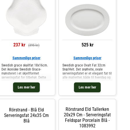
237 kr
525 kr
(395 kr)
Sammenlign priser
Sammenlign priser
Swedish grace skallfat 18x16cm.
Swedish grace Ovalt Fat 32cm
Det ikoniske Swedish Grace-
Snø/Hvit. Det snøhvite, ovale
mønsteret i et skjellformet
serveringsfatet er et elegant fat til
serveringsfat for tilbehør. Dette
alle matretter, både til hverdag og
blikkfanget hyller opprinnelsen til
fest. Swedish Grace er et tidløst
det svenske Nasjonalserviset med
ikon - mønsteret er inspirert av
Les mer her
Les mer her
en følelse av tidløs stil. Det
grasiøst vaiende hveteaks og
elegante mønsteret av hveteak
bringer harmoni og tr
Rörstrand Eld Tallerken
Rörstrand - Blå Eld
20x29 Cm - Serveringsfat
Serveringsfat 24x35 Cm
Feldspar Porcelain Blå -
Blå
1083992