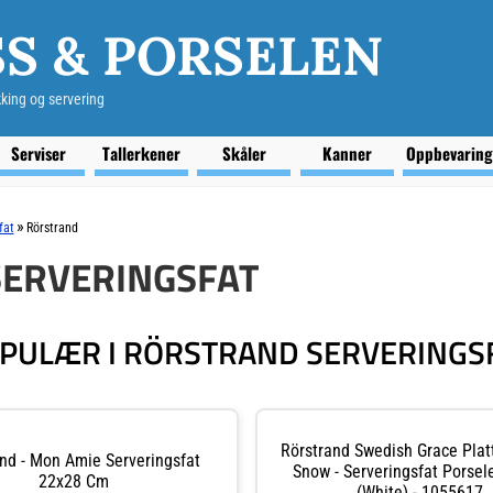
S & PORSELEN
kking og servering
Serviser
Tallerkener
Skåler
Kanner
Oppbevarin
»
fat
Rörstrand
ERVERINGSFAT
PULÆR I RÖRSTRAND SERVERINGS
Rörstrand Swedish Grace Plat
nd - Mon Amie Serveringsfat
Snow - Serveringsfat Porse
22x28 Cm
(White) - 1055617