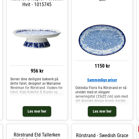
Hvit - 1015745
1150 kr
956 kr
Server dine deiligste bakverk på
Sammenlign priser
dette fatet, designet av Marianne
Westman for Rörstrand. Vaskes for
Ostindia Floris fra Rörstrand er nå
hånd. Kjøp Kakefat & Kupler og
utvidet med et elegant
andre Serveringstilbehør hos Royal
serveringsfat (33x22 cm) som med
Design.
sitt ikoniske design kroner bordet
både til hverdag og fest. Det
dristige mønsteret ble skapt av
Les mer her
Les mer her
Caroline Slotte i 2012 og preges av
et tett løvverk, som utfo
Rörstrand Eld Tallerken
Rörstrand - Swedish Grace