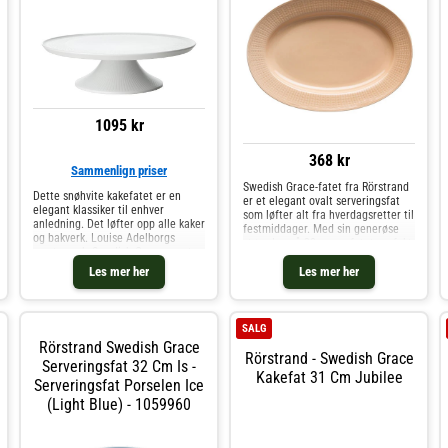
1095 kr
368 kr
Sammenlign priser
Swedish Grace-fatet fra Rörstrand
Dette snøhvite kakefatet er en
er et elegant ovalt serveringsfat
elegant klassiker til enhver
som løfter alt fra hverdagsretter til
anledning. Det løfter opp alle kaker
festmiddager. Med sin generøse
og bakverk. Louise Adelborgs
størrelse på 32 cm er fatet perfekt
mesterverk, Swedish Grace, er et
til servering av kjøtt, fisk,
tidløst ikon - mønsteret er inspirert
Les mer her
grønnsaker eller bakverk. Det
Les mer her
av grasiøst vaiende hveteaks og
ikoniske hvetevoksmønsteret,
bringer harmoni og tr
designet av Louise Adelborg, gir
fatet et tidløst uttrykk der
tradisjon, funksjon og estetikk
SALG
møtes. Et klassisk element i
Rörstrand Swedish Grace
borddekkingen som aldri går av
Rörstrand - Swedish Grace
Serveringsfat 32 Cm Is -
moten, og som enkelt kan
Kakefat 31 Cm Jubilee
Serveringsfat Porselen Ice
kombineres med andre deler i
Swedish Grace-serien.Om
(Light Blue) - 1059960
serveringsfatet fra Rörstrand- Ovalt
serveringsfat i sjenerøs størrelse,
32 cm.- Perfekt til både