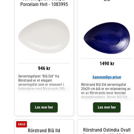
Porcelain Hvit - 1083995
1490 kr
946 kr
Serveringsfatet "Blå Eld" fra
Sammenlign priser
Rörstrand er et elegant
serveringsfat som er relansert i
Rörstrand Blå Eld serveringsfat
forbindelse med Rörstrands 300-
20x29 cm blå er en relansering av
årsjubileum. Fatet har seriens
en av Rörstrands mest ikoniske
karakteristiske fiskebensrelieff og
designklassikere. Serien Blå Eld,
en mykt formet silhuett som gir
designet av Hertha Bengtson, ble
borddekkingen et stilrent og
opprinnelig produsert fra 1951 til
Les mer her
Les mer her
harmonisk uttrykk. Den klassiske
1971 og er kjent for sin
designen skaper en vakker kontrast
karakteristiske fiskebensr
til maten og egner seg like godt til
hverdags som til fest.Om
SALG
tallerkenen fra Rörstrand-
Rörstrand Ostindia Ovalt
Rörstrand Blå Ild
Relansert serveringsfat i