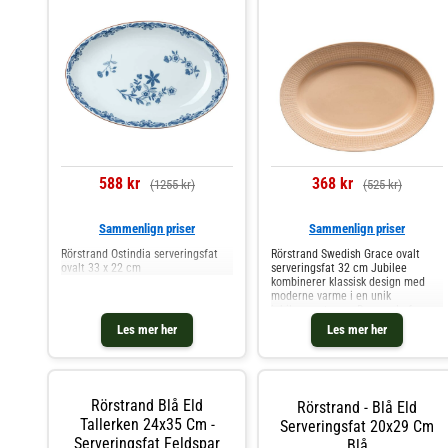
588 kr
368 kr
(1255 kr)
(525 kr)
Sammenlign priser
Sammenlign priser
Rörstrand Ostindia serveringsfat
Rörstrand Swedish Grace ovalt
ovalt 33 x 22 cm
serveringsfat 32 cm Jubilee
kombinerer klassisk design med
moderne varme i en unik
jubileumsutgave. Den ovale formen
gir fatet et elegant uttrykk, og det
Les mer her
Les mer her
ikoniske hveteaksmønsteret – i
subtil relieff – kommer til sin ret
Rörstrand Blå Eld
Rörstrand - Blå Eld
Tallerken 24x35 Cm -
Serveringsfat 20x29 Cm
Serveringsfat Feldspar
Blå