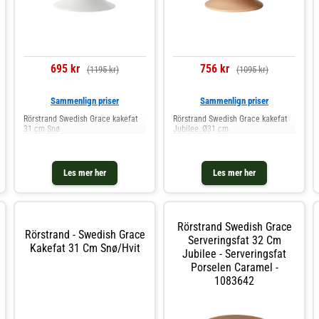
695 kr
756 kr
(1195 kr)
(1095 kr)
Sammenlign priser
Sammenlign priser
Rörstrand Swedish Grace kakefat
Rörstrand Swedish Grace kakefat
31 cm Snø
Jubilee, Ø31 cm
Les mer her
Les mer her
Rörstrand Swedish Grace
Rörstrand - Swedish Grace
Serveringsfat 32 Cm
Kakefat 31 Cm Snø/hvit
Jubilee - Serveringsfat
Porselen Caramel -
1083642