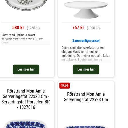
588 kr
767 kr
(1255 kr)
(1095 kr)
Rörstrand Ostindia Svart
serveringsfat ovalt 22 x 33 cm
Sammenlign priser
Svart
Dette snøhvite kakefatet er en
elegant klassiker til enhver
anledning. Det løfter opp alle kaker
og bakverk. Louise Adelborgs
mesterverk, Swedish Grace, er et
tidløst ikon - mønsteret er inspirert
Les mer her
Les mer her
av grasiøst vaiende hveteaks og
bringer harmoni og tr
SALG
Rörstrand Mon Amie
Rörstrand Mon Amie
Serveringsfat 22x28 Cm -
Serveringsfat 22x28 Cm
Serveringsfat Porselen Blå
- 1027016