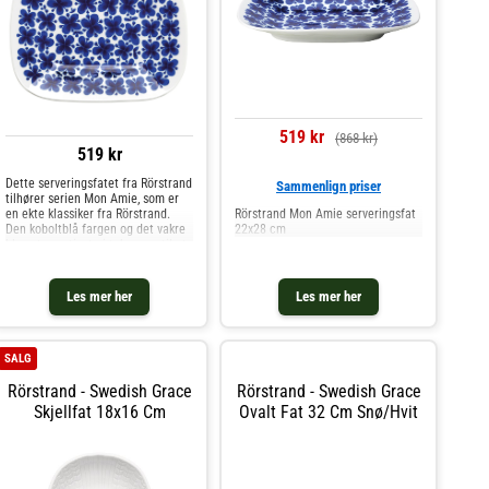
519 kr
(868 kr)
519 kr
Dette serveringsfatet fra Rörstrand
Sammenlign priser
tilhører serien Mon Amie, som er
Rörstrand Mon Amie serveringsfat
en ekte klassiker fra Rörstrand.
22x28 cm
Den koboltblå fargen og det vakre
blomstermotivet gjør koppen til et
fint og romantisk innslag på
bordet. Serien ble designet av
Marianne Westman i 1952. Kjøp
Les mer her
Les mer her
Serveringsfat og andre Skåler &
Serveringsfat hos Royal Design.
SALG
Rörstrand - Swedish Grace
Rörstrand - Swedish Grace
Skjellfat 18x16 Cm
Ovalt Fat 32 Cm Snø/hvit