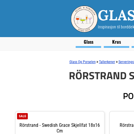
GLAS
Inspirasjon til bordde
Glass
Krus
»
»
Glass Og Porselen
Tallerkener
Serverings
RÖRSTRAND S
PO
SALG
Rörstrand - Swedish Grace Skjellfat 18x16
Rörstra
Cm