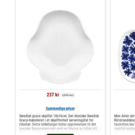
237 kr
(395 kr)
Sammenlign priser
Swedish grace skallfat 18x16cm. Det ikoniske Swedish
Mon Amie serv
Grace-mønsteret i et skjellformet serveringsfat for
Rörstrandskla
tilbehør. Dette blikkfanget hyller opprinnelsen til det
favoritten bl
svenske Nasjonalserviset med en følelse av tidløs stil.
regnfull midso
Det elegante mønsteret av hveteak
koboltblå blo