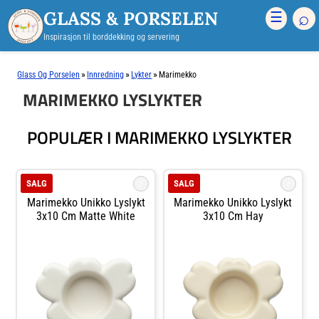
GLASS & PORSELEN
⌕
☰
Inspirasjon til borddekking og servering
»
»
»
Glass Og Porselen
Innredning
Lykter
Marimekko
MARIMEKKO LYSLYKTER
POPULÆR I MARIMEKKO LYSLYKTER
i
i
SALG
SALG
Marimekko Unikko Lyslykt
Marimekko Unikko Lyslykt
3x10 Cm Matte White
3x10 Cm Hay