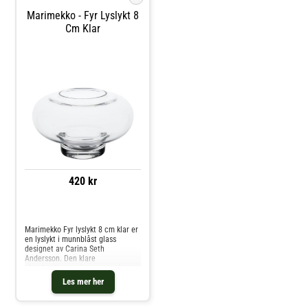
Marimekko - Fyr Lyslykt 8
Cm Klar
420 kr
Sammenlign priser
Marimekko Fyr lyslykt 8 cm klar er
en lyslykt i munnblåst glass
designet av Carina Seth
Andersson. Den klare
glasskvaliteten gir et nøytralt og
funksjonelt uttrykk som lar lyset
Les mer her
komme tydelig frem. Produktet er
en del av Marimekkos
designtradisjon me