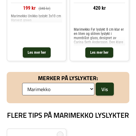
199 kr
420 kr
(345 kr)
Marimekko Unikko lyslykt 3x10 cm
Harvest green
Sammenlign priser
Marimekko Fyr lyslykt 8 cm klar er
en liten og stilren lyslykt i
munnblåst glass, designet av
Carina Seth Andersson. Den klare
glassoverflaten gir et rent og
balansert uttrykk, samtidig som
Les mer her
Les mer her
lyset får spille fritt og skape en
rolig atmosfære. Marimekk
MERKER PÅ LYSLYKTER:
FLERE TIPS PÅ MARIMEKKO LYSLYKTER
i