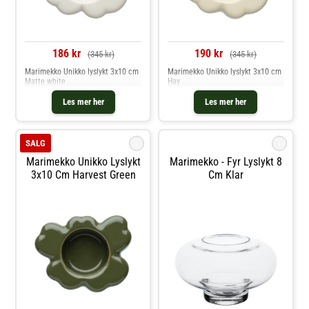
186 kr
190 kr
(345 kr)
(345 kr)
Marimekko Unikko lyslykt 3x10 cm
Marimekko Unikko lyslykt 3x10 cm
Matte white
Hay
Les mer her
Les mer her
i
i
SALG
Marimekko Unikko Lyslykt
Marimekko - Fyr Lyslykt 8
3x10 Cm Harvest Green
Cm Klar